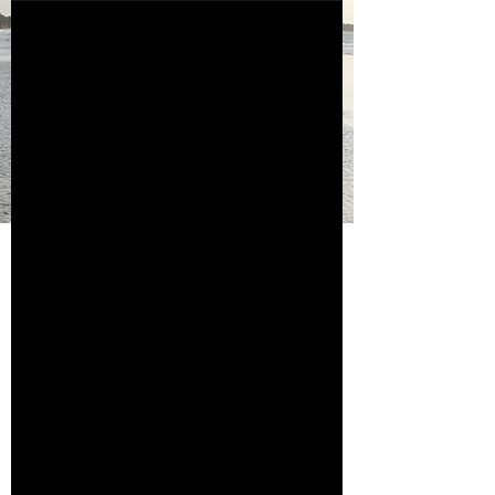
BONO
Commento al Vangelo
della Domenica.
Muntuismo. Patto
Educativo Globale.