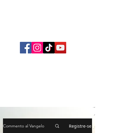
Follow me on Facebook,
Instagram, TikTok and YouTube
for inspirational content,
reflections, exclusive reels and
videos!
Registre-se
Commento al Vangelo
EZIO LORENZO